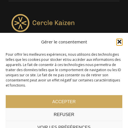
Gérer le consentement
4957, rue Lionel-Groulx, bureau 819, Saint-Augustin-de-
Desmaures QC G3A 0M7
Pour offrir les meilleures expériences, nous utilisons des technologies
telles que les cookies pour stocker et/ou accéder aux informations des
appareils. Le fait de consentir à ces technologies nous permettra de
traiter des données telles que le comportement de navigation ou les ID
uniques sur ce site. Le fait de ne pas consentir ou de retirer son
consentement peut avoir un effet négatif sur certaines caractéristiques
et fonctions.
ACCEPTER
REFUSER
© 2024 Cercle Kaizen. Tous droits réservés -
Politique de
confidentialité
VOIR LES PRÉFÉRENCES