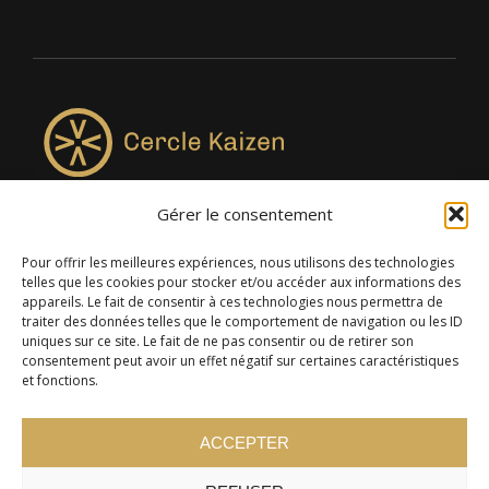
Gérer le consentement
4957, rue Lionel-Groulx, bureau 819, Saint-Augustin-de-
Desmaures QC G3A 0M7
Pour offrir les meilleures expériences, nous utilisons des technologies
telles que les cookies pour stocker et/ou accéder aux informations des
appareils. Le fait de consentir à ces technologies nous permettra de
traiter des données telles que le comportement de navigation ou les ID
uniques sur ce site. Le fait de ne pas consentir ou de retirer son
consentement peut avoir un effet négatif sur certaines caractéristiques
et fonctions.
ACCEPTER