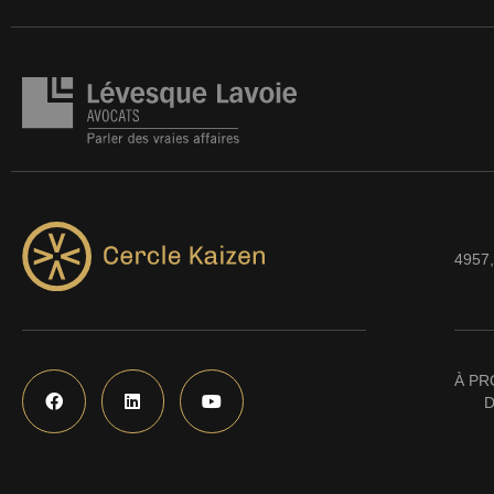
4957,
À PR
D