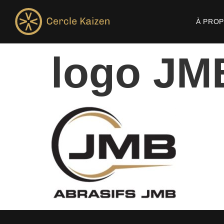
À PRO
logo JM