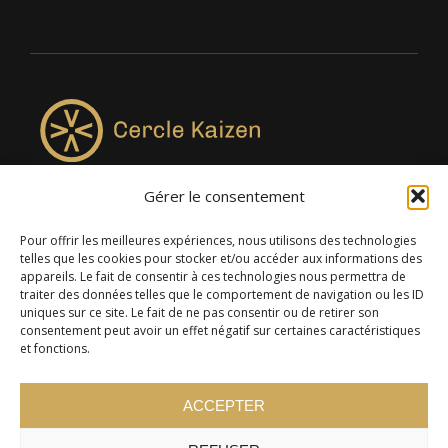
Gérer le consentement
4957, rue Lionel-Groulx, bureau 819, Saint-Augustin-de-
Desmaures QC G3A 0M7
Pour offrir les meilleures expériences, nous utilisons des technologies
telles que les cookies pour stocker et/ou accéder aux informations des
appareils. Le fait de consentir à ces technologies nous permettra de
traiter des données telles que le comportement de navigation ou les ID
uniques sur ce site. Le fait de ne pas consentir ou de retirer son
consentement peut avoir un effet négatif sur certaines caractéristiques
et fonctions.
ACCEPTER