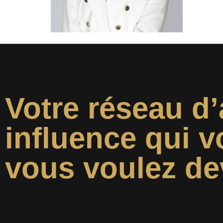
Votre réseau d’
influence qui v
vous voulez de