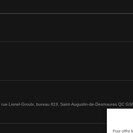
 rue Lionel-Groulx, bureau 819, Saint-Augustin-de-Desmaures QC G3
Pour offrir 