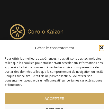
Gérer le consentement
4957, rue Lionel-Groulx, bureau 819, Saint-Augustin-de-
Desmaures QC G3A 0M7
Pour offrir les meilleures expériences, nous utilisons des technologies
telles que les cookies pour stocker et/ou accéder aux informations des
appareils. Le fait de consentir à ces technologies nous permettra de
traiter des données telles que le comportement de navigation ou les ID
uniques sur ce site. Le fait de ne pas consentir ou de retirer son
consentement peut avoir un effet négatif sur certaines caractéristiques
et fonctions.
ACCEPTER