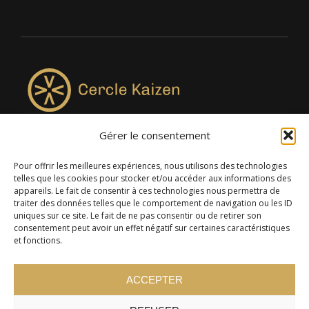
Gérer le consentement
4957, rue Lionel-Groulx, bureau 819, Saint-Augustin-de-
Desmaures QC G3A 0M7
Pour offrir les meilleures expériences, nous utilisons des technologies
telles que les cookies pour stocker et/ou accéder aux informations des
appareils. Le fait de consentir à ces technologies nous permettra de
traiter des données telles que le comportement de navigation ou les ID
uniques sur ce site. Le fait de ne pas consentir ou de retirer son
consentement peut avoir un effet négatif sur certaines caractéristiques
et fonctions.
ACCEPTER