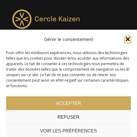
Gérer le consentement
4957, rue Lionel-Groulx, bureau 819, Saint-Augustin-de-
Desmaures QC G3A 0M7
Pour offrir les meilleures expériences, nous utilisons des technologies
telles que les cookies pour stocker et/ou accéder aux informations des
appareils. Le fait de consentir à ces technologies nous permettra de
traiter des données telles que le comportement de navigation ou les ID
uniques sur ce site. Le fait de ne pas consentir ou de retirer son
consentement peut avoir un effet négatif sur certaines caractéristiques
et fonctions.
ACCEPTER
REFUSER
© 2024 Cercle Kaizen. Tous droits réservés -
Politique de
confidentialité
VOIR LES PRÉFÉRENCES