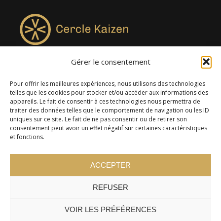
Gérer le consentement
4957, rue Lionel-Groulx, bureau 819, Saint-Augustin-de-
Desmaures QC G3A 0M7
Pour offrir les meilleures expériences, nous utilisons des technologies
telles que les cookies pour stocker et/ou accéder aux informations des
appareils. Le fait de consentir à ces technologies nous permettra de
traiter des données telles que le comportement de navigation ou les ID
uniques sur ce site. Le fait de ne pas consentir ou de retirer son
consentement peut avoir un effet négatif sur certaines caractéristiques
et fonctions.
ACCEPTER
REFUSER
© 2024 Cercle Kaizen. Tous droits réservés -
Politique de
confidentialité
VOIR LES PRÉFÉRENCES