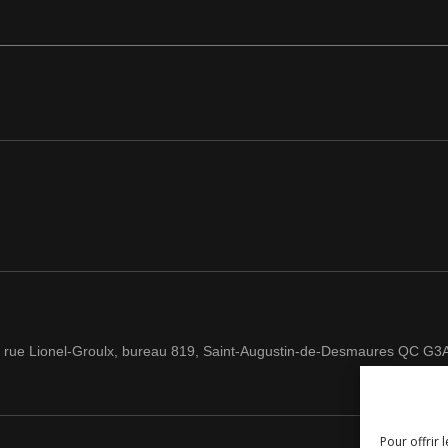
 rue Lionel-Groulx, bureau 819, Saint-Augustin-de-Desmaures QC G3
Pour offrir 