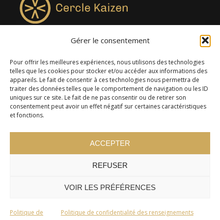
Gérer le consentement
4957, rue Lionel-Groulx, bureau 819, Saint-Augustin-de-
Desmaures QC G3A 0M7
Pour offrir les meilleures expériences, nous utilisons des technologies
telles que les cookies pour stocker et/ou accéder aux informations des
appareils. Le fait de consentir à ces technologies nous permettra de
traiter des données telles que le comportement de navigation ou les ID
uniques sur ce site. Le fait de ne pas consentir ou de retirer son
consentement peut avoir un effet négatif sur certaines caractéristiques
et fonctions.
ACCEPTER
REFUSER
© 2024 Cercle Kaizen. Tous droits réservés -
Politique de
confidentialité
VOIR LES PRÉFÉRENCES
Politique de
Politique de confidentialité des renseignements