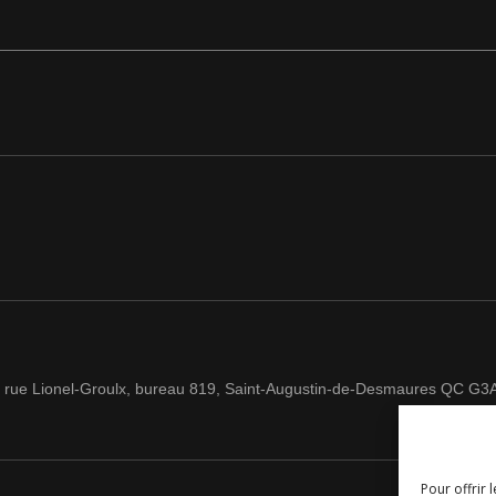
 rue Lionel-Groulx, bureau 819, Saint-Augustin-de-Desmaures QC G3
Pour offrir 