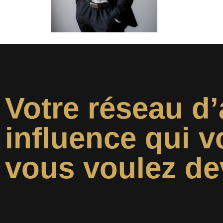
Votre réseau d’
influence qui v
vous voulez de