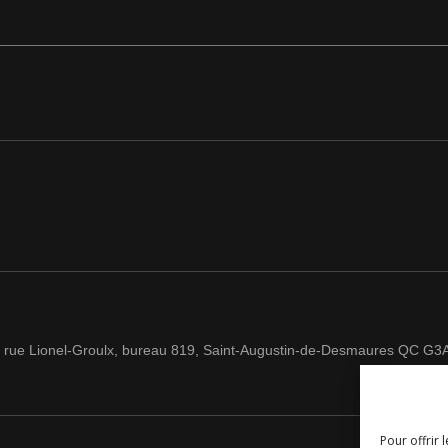
 rue Lionel-Groulx, bureau 819, Saint-Augustin-de-Desmaures QC G3
Pour offrir 