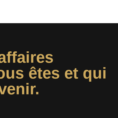
affaires
ous êtes et qui
venir.