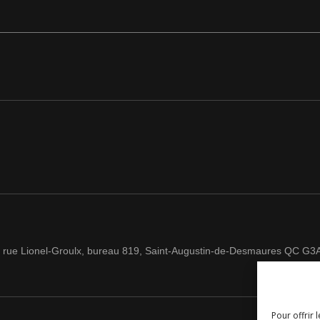
 rue Lionel-Groulx, bureau 819, Saint-Augustin-de-Desmaures QC G3
Pour offrir 