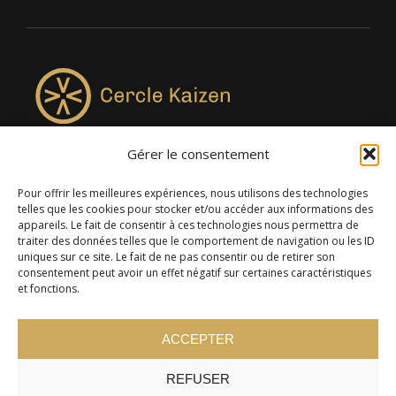
Gérer le consentement
4957, rue Lionel-Groulx, bureau 819, Saint-Augustin-de-
Desmaures QC G3A 0M7
Pour offrir les meilleures expériences, nous utilisons des technologies
telles que les cookies pour stocker et/ou accéder aux informations des
appareils. Le fait de consentir à ces technologies nous permettra de
traiter des données telles que le comportement de navigation ou les ID
uniques sur ce site. Le fait de ne pas consentir ou de retirer son
consentement peut avoir un effet négatif sur certaines caractéristiques
et fonctions.
ACCEPTER
REFUSER
© 2024 Cercle Kaizen. Tous droits réservés -
Politique de