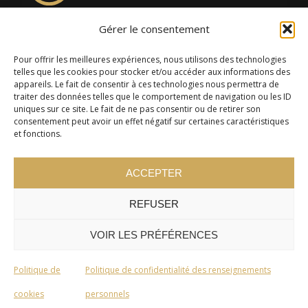
Gérer le consentement
4957, rue Lionel-Groulx, bureau 819, Saint-Augustin-de-
Desmaures QC G3A 0M7
Pour offrir les meilleures expériences, nous utilisons des technologies
telles que les cookies pour stocker et/ou accéder aux informations des
appareils. Le fait de consentir à ces technologies nous permettra de
traiter des données telles que le comportement de navigation ou les ID
uniques sur ce site. Le fait de ne pas consentir ou de retirer son
consentement peut avoir un effet négatif sur certaines caractéristiques
et fonctions.
ACCEPTER
REFUSER
© 2024 Cercle Kaizen. Tous droits réservés -
Politique de
confidentialité
VOIR LES PRÉFÉRENCES
Politique de
Politique de confidentialité des renseignements
cookies
personnels