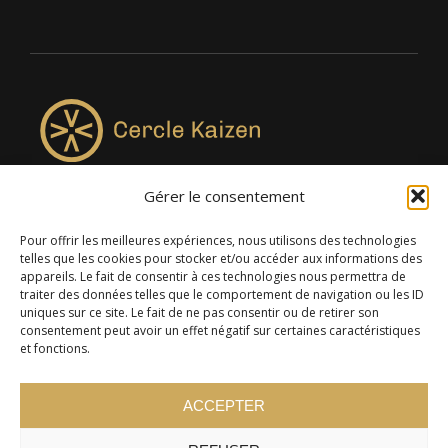
Gérer le consentement
4957, rue Lionel-Groulx, bureau 819, Saint-Augustin-de-
Desmaures QC G3A 0M7
Pour offrir les meilleures expériences, nous utilisons des technologies
telles que les cookies pour stocker et/ou accéder aux informations des
appareils. Le fait de consentir à ces technologies nous permettra de
traiter des données telles que le comportement de navigation ou les ID
uniques sur ce site. Le fait de ne pas consentir ou de retirer son
consentement peut avoir un effet négatif sur certaines caractéristiques
et fonctions.
ACCEPTER