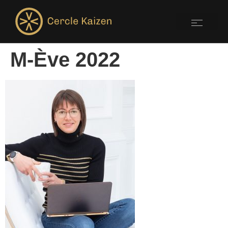
M-Ève 2022