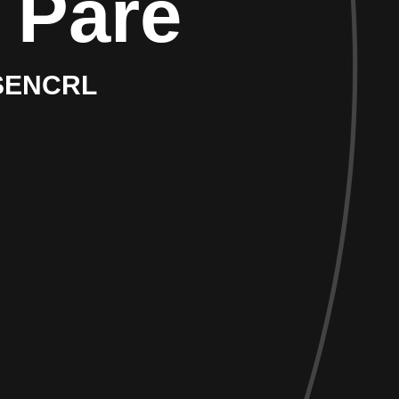
 Paré
 SENCRL