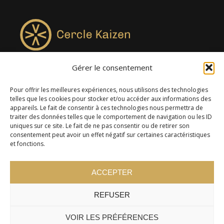
Gérer le consentement
4957, rue Lionel-Groulx, bureau 819, Saint-Augustin-de-
Desmaures QC G3A 0M7
Pour offrir les meilleures expériences, nous utilisons des technologies
telles que les cookies pour stocker et/ou accéder aux informations des
appareils. Le fait de consentir à ces technologies nous permettra de
traiter des données telles que le comportement de navigation ou les ID
uniques sur ce site. Le fait de ne pas consentir ou de retirer son
consentement peut avoir un effet négatif sur certaines caractéristiques
et fonctions.
ACCEPTER
REFUSER
© 2024 Cercle Kaizen. Tous droits réservés -
Politique de
confidentialité
VOIR LES PRÉFÉRENCES