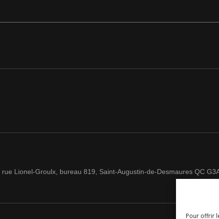
 rue Lionel-Groulx, bureau 819, Saint-Augustin-de-Desmaures QC G3
Pour offrir 