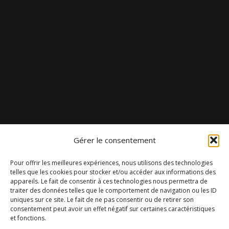
Gérer le consentement
Pour offrir les meilleures expériences, nous utilisons des technologies
telles que les cookies pour stocker et/ou accéder aux informations des
appareils. Le fait de consentir à ces technologies nous permettra de
traiter des données telles que le comportement de navigation ou les ID
uniques sur ce site. Le fait de ne pas consentir ou de retirer son
consentement peut avoir un effet négatif sur certaines caractéristiques
et fonctions.