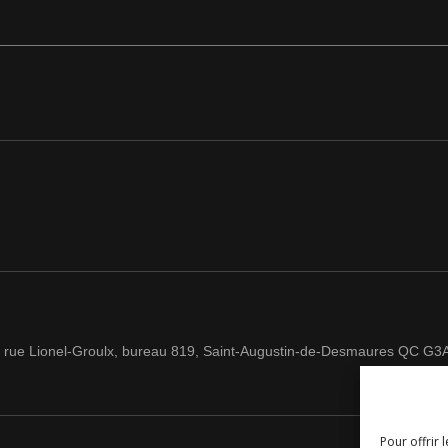
 rue Lionel-Groulx, bureau 819, Saint-Augustin-de-Desmaures QC G3
Pour offrir 