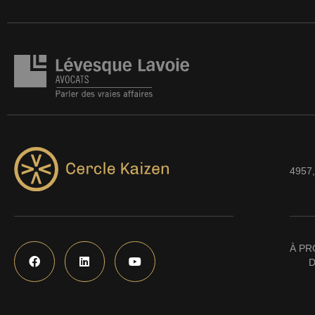
4957,
À PR
D