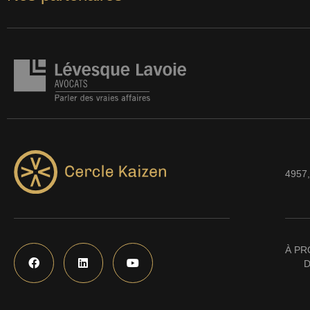
4957,
À PR
D