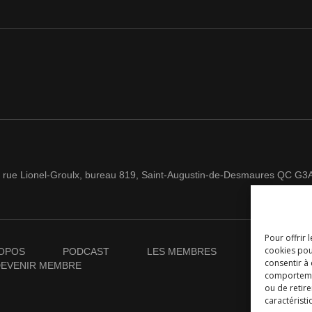
 rue Lionel-Groulx, bureau 819, Saint-Augustin-de-Desmaures QC G3
Pour offrir 
cookies pou
OPOS
PODCAST
LES MEMBRES
NOUVELLES
consentir à
EVENIR MEMBRE
comportement
ou de retire
caractéristi