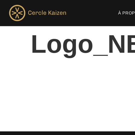
À PRO
Logo_N