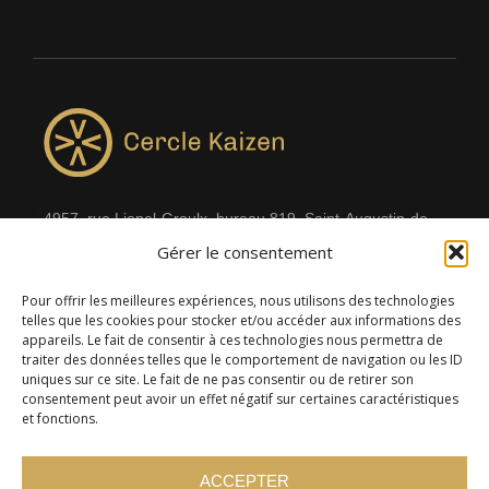
4957, rue Lionel-Groulx, bureau 819, Saint-Augustin-de-
Gérer le consentement
Desmaures QC G3A 0M7
Pour offrir les meilleures expériences, nous utilisons des technologies
telles que les cookies pour stocker et/ou accéder aux informations des
appareils. Le fait de consentir à ces technologies nous permettra de
traiter des données telles que le comportement de navigation ou les ID
uniques sur ce site. Le fait de ne pas consentir ou de retirer son
consentement peut avoir un effet négatif sur certaines caractéristiques
et fonctions.
ACCEPTER