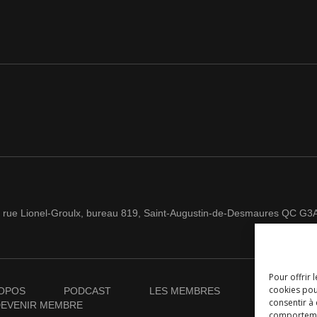
 rue Lionel-Groulx, bureau 819, Saint-Augustin-de-Desmaures QC G3
Pour offrir 
cookies pou
OPOS
PODCAST
LES MEMBRES
NOUVELLES
consentir à
EVENIR MEMBRE
comportement