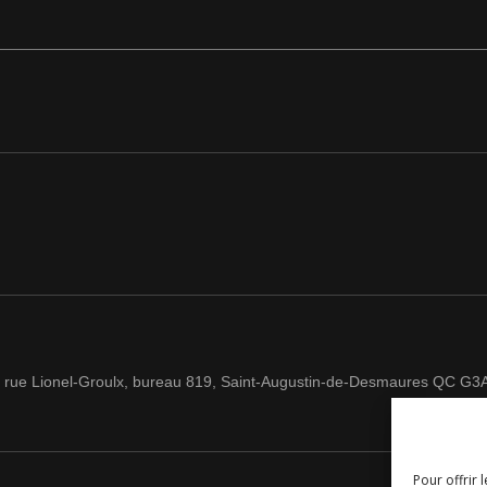
 rue Lionel-Groulx, bureau 819, Saint-Augustin-de-Desmaures QC G3
Pour offrir 