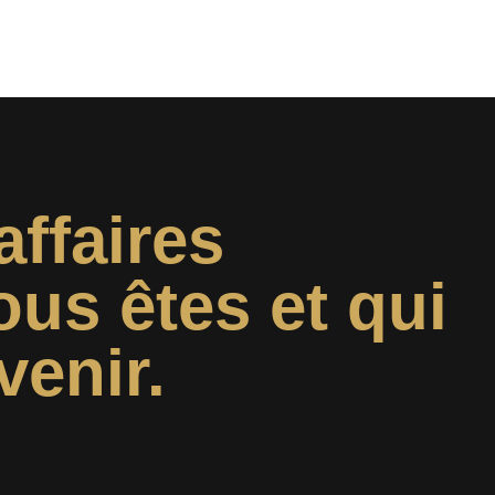
affaires
ous êtes et qui
venir.