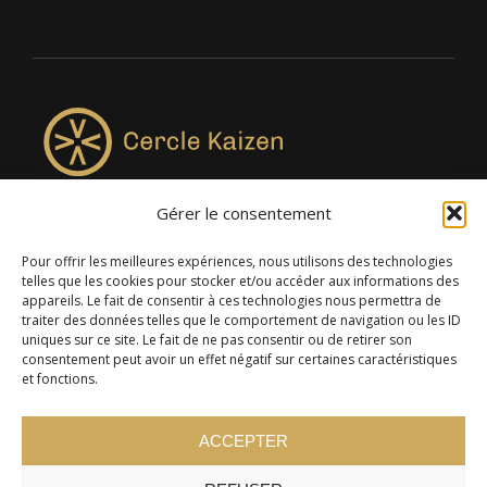
Gérer le consentement
4957, rue Lionel-Groulx, bureau 819, Saint-Augustin-de-
Desmaures QC G3A 0M7
Pour offrir les meilleures expériences, nous utilisons des technologies
telles que les cookies pour stocker et/ou accéder aux informations des
appareils. Le fait de consentir à ces technologies nous permettra de
traiter des données telles que le comportement de navigation ou les ID
uniques sur ce site. Le fait de ne pas consentir ou de retirer son
consentement peut avoir un effet négatif sur certaines caractéristiques
et fonctions.
ACCEPTER