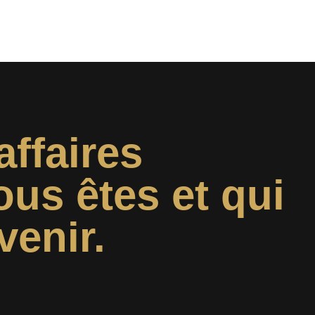
affaires
ous êtes et qui
venir.