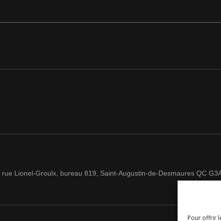
 rue Lionel-Groulx, bureau 819, Saint-Augustin-de-Desmaures QC G3
Pour offrir 