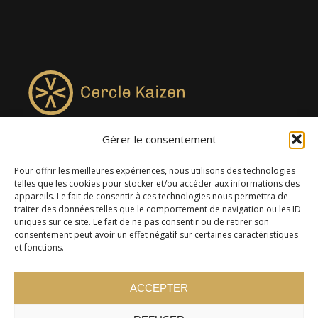
Gérer le consentement
4957, rue Lionel-Groulx, bureau 819, Saint-Augustin-de-
Desmaures QC G3A 0M7
Pour offrir les meilleures expériences, nous utilisons des technologies
telles que les cookies pour stocker et/ou accéder aux informations des
appareils. Le fait de consentir à ces technologies nous permettra de
traiter des données telles que le comportement de navigation ou les ID
uniques sur ce site. Le fait de ne pas consentir ou de retirer son
consentement peut avoir un effet négatif sur certaines caractéristiques
et fonctions.
ACCEPTER