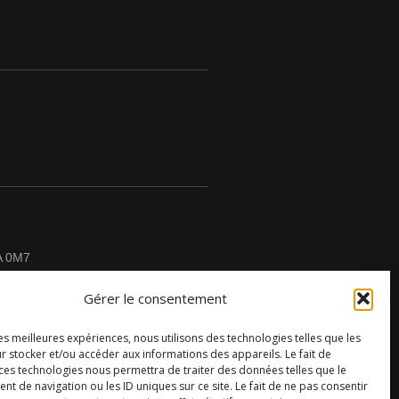
A 0M7
Gérer le consentement
les meilleures expériences, nous utilisons des technologies telles que les
r stocker et/ou accéder aux informations des appareils. Le fait de
CONTACTEZ-NOUS
 ces technologies nous permettra de traiter des données telles que le
 de navigation ou les ID uniques sur ce site. Le fait de ne pas consentir