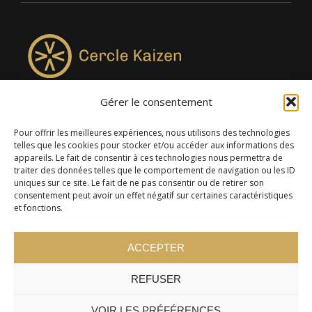
Gérer le consentement
4957, rue Lionel-Groulx, bureau 819, Saint-Augustin-de-
Desmaures QC G3A 0M7
Pour offrir les meilleures expériences, nous utilisons des technologies
telles que les cookies pour stocker et/ou accéder aux informations des
appareils. Le fait de consentir à ces technologies nous permettra de
traiter des données telles que le comportement de navigation ou les ID
uniques sur ce site. Le fait de ne pas consentir ou de retirer son
consentement peut avoir un effet négatif sur certaines caractéristiques
et fonctions.
ACCEPTER
REFUSER
© 2024 Cercle Kaizen. Tous droits réservés -
Politique de
confidentialité
VOIR LES PRÉFÉRENCES