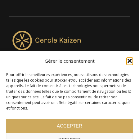
Gérer le consentement
4957, rue Lionel-Groulx, bureau 819, Saint-Augustin-de-
Desmaures QC G3A 0M7
Pour offrir les meilleures expériences, nous utilisons des technologies
telles que les cookies pour stocker et/ou accéder aux informations des
appareils. Le fait de consentir à ces technologies nous permettra de
traiter des données telles que le comportement de navigation ou les ID
uniques sur ce site. Le fait de ne pas consentir ou de retirer son
consentement peut avoir un effet négatif sur certaines caractéristiques
et fonctions.
ACCEPTER