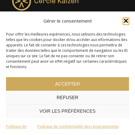
Gérer le consentement
4957, rue Lionel-Groulx, bureau 819, Saint-Augustin-de-
Desmaures QC G3A 0M7
Pour offrir les meilleures expériences, nous utilisons des technologies
telles que les cookies pour stocker et/ou accéder aux informations des
appareils. Le fait de consentir à ces technologies nous permettra de
traiter des données telles que le comportement de navigation ou les ID
uniques sur ce site. Le fait de ne pas consentir ou de retirer son
consentement peut avoir un effet négatif sur certaines caractéristiques
et fonctions.
ACCEPTER
REFUSER
© 2024 Cercle Kaizen. Tous droits réservés -
Politique de
confidentialité
VOIR LES PRÉFÉRENCES
Politique de
Politique de confidentialité des renseignements