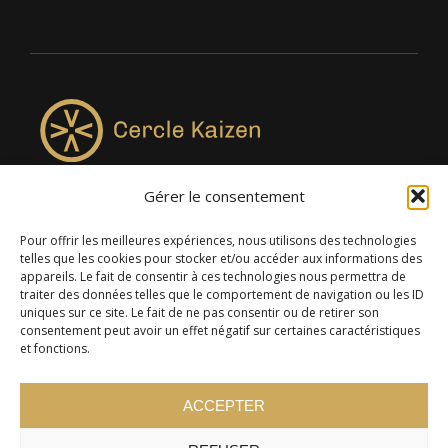
Gérer le consentement
4957, rue Lionel-Groulx, bureau 819, Saint-Augustin-de-
Desmaures QC G3A 0M7
Pour offrir les meilleures expériences, nous utilisons des technologies
telles que les cookies pour stocker et/ou accéder aux informations des
appareils. Le fait de consentir à ces technologies nous permettra de
traiter des données telles que le comportement de navigation ou les ID
uniques sur ce site. Le fait de ne pas consentir ou de retirer son
consentement peut avoir un effet négatif sur certaines caractéristiques
et fonctions.
ACCEPTER