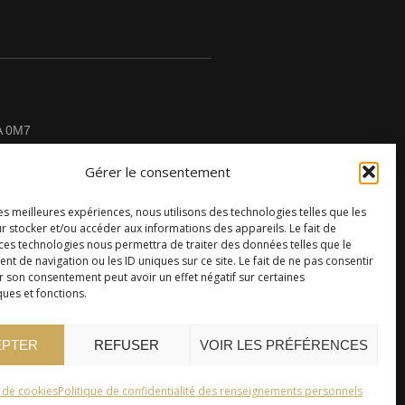
A 0M7
Gérer le consentement
les meilleures expériences, nous utilisons des technologies telles que les
r stocker et/ou accéder aux informations des appareils. Le fait de
CONTACTEZ-NOUS
 ces technologies nous permettra de traiter des données telles que le
 de navigation ou les ID uniques sur ce site. Le fait de ne pas consentir
r son consentement peut avoir un effet négatif sur certaines
ques et fonctions.
EPTER
REFUSER
VOIR LES PRÉFÉRENCES
e de cookies
Politique de confidentialité des renseignements personnels