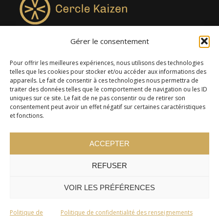
Gérer le consentement
4957, rue Lionel-Groulx, bureau 819, Saint-Augustin-de-
Desmaures QC G3A 0M7
Pour offrir les meilleures expériences, nous utilisons des technologies
telles que les cookies pour stocker et/ou accéder aux informations des
appareils. Le fait de consentir à ces technologies nous permettra de
traiter des données telles que le comportement de navigation ou les ID
uniques sur ce site. Le fait de ne pas consentir ou de retirer son
consentement peut avoir un effet négatif sur certaines caractéristiques
et fonctions.
ACCEPTER
REFUSER
© 2024 Cercle Kaizen. Tous droits réservés -
Politique de
confidentialité
VOIR LES PRÉFÉRENCES
Politique de
Politique de confidentialité des renseignements