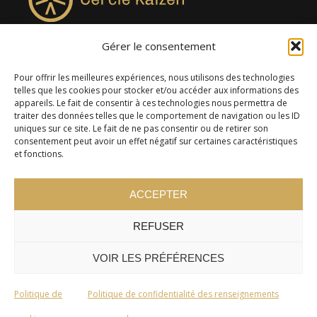
Gérer le consentement
4957, rue Lionel-Groulx, bureau 819, Saint-Augustin-de-
Desmaures QC G3A 0M7
Pour offrir les meilleures expériences, nous utilisons des technologies
telles que les cookies pour stocker et/ou accéder aux informations des
appareils. Le fait de consentir à ces technologies nous permettra de
traiter des données telles que le comportement de navigation ou les ID
uniques sur ce site. Le fait de ne pas consentir ou de retirer son
consentement peut avoir un effet négatif sur certaines caractéristiques
et fonctions.
ACCEPTER
REFUSER
© 2024 Cercle Kaizen. Tous droits réservés -
Politique de
confidentialité
VOIR LES PRÉFÉRENCES
Politique de
Politique de confidentialité des renseignements