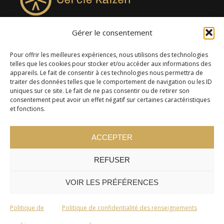
Gérer le consentement
4957, rue Lionel-Groulx, bureau 819, Saint-Augustin-de-
Desmaures QC G3A 0M7
Pour offrir les meilleures expériences, nous utilisons des technologies
telles que les cookies pour stocker et/ou accéder aux informations des
appareils. Le fait de consentir à ces technologies nous permettra de
traiter des données telles que le comportement de navigation ou les ID
uniques sur ce site. Le fait de ne pas consentir ou de retirer son
consentement peut avoir un effet négatif sur certaines caractéristiques
et fonctions.
ACCEPTER
REFUSER
© 2024 Cercle Kaizen. Tous droits réservés -
Politique de
confidentialité
VOIR LES PRÉFÉRENCES
Politique de
Politique de confidentialité des renseignements