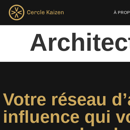
À PRO
Architec
Votre réseau d’
influence qui v