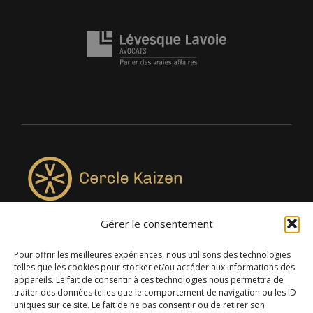
Gérer le consentement
4957, rue Lionel-Groulx, bureau 819, Saint-Augustin-de-
Desmaures QC G3A 0M7
Pour offrir les meilleures expériences, nous utilisons des technologies
telles que les cookies pour stocker et/ou accéder aux informations des
appareils. Le fait de consentir à ces technologies nous permettra de
traiter des données telles que le comportement de navigation ou les ID
uniques sur ce site. Le fait de ne pas consentir ou de retirer son