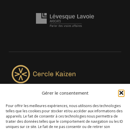
Gérer le consentement
4957, rue Lionel-Groulx, bureau 819, Saint-Augustin-de-
Desmaures QC G3A 0M7
Pour offrir les meilleures expériences, nous utilisons des technologies
telles que les cookies pour stocker et/ou accéder aux informations des
appareils. Le fait de consentir à ces technologies nous permettra de
traiter des données telles que le comportement de navigation ou les ID
uniques sur ce site. Le fait de ne pas consentir ou de retirer son