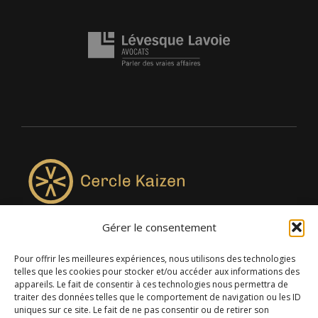
Gérer le consentement
4957, rue Lionel-Groulx, bureau 819, Saint-Augustin-de-
Desmaures QC G3A 0M7
Pour offrir les meilleures expériences, nous utilisons des technologies
telles que les cookies pour stocker et/ou accéder aux informations des
appareils. Le fait de consentir à ces technologies nous permettra de
traiter des données telles que le comportement de navigation ou les ID
uniques sur ce site. Le fait de ne pas consentir ou de retirer son