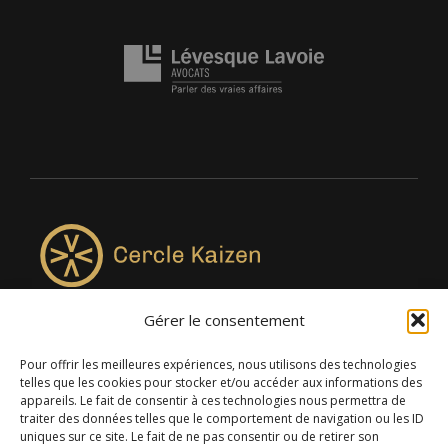
Gérer le consentement
4957, rue Lionel-Groulx, bureau 819, Saint-Augustin-de-
Desmaures QC G3A 0M7
Pour offrir les meilleures expériences, nous utilisons des technologies
telles que les cookies pour stocker et/ou accéder aux informations des
appareils. Le fait de consentir à ces technologies nous permettra de
traiter des données telles que le comportement de navigation ou les ID
uniques sur ce site. Le fait de ne pas consentir ou de retirer son