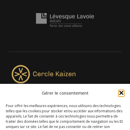
Gérer le consentement
4957, rue Lionel-Groulx, bureau 819, Saint-Augustin-de-
Desmaures QC G3A 0M7
Pour offrir les meilleures expériences, nous utilisons des technologies
telles que les cookies pour stocker et/ou accéder aux informations des
appareils. Le fait de consentir à ces technologies nous permettra de
traiter des données telles que le comportement de navigation ou les ID
uniques sur ce site. Le fait de ne pas consentir ou de retirer son