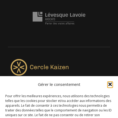
Gérer le consentement
4957, rue Lionel-Groulx, bureau 819, Saint-Augustin-de-
Desmaures QC G3A 0M7
Pour offrir les meilleures expériences, nous utilisons des technologies
telles que les cookies pour stocker et/ou accéder aux informations des
appareils. Le fait de consentir à ces technologies nous permettra de
traiter des données telles que le comportement de navigation ou les ID
uniques sur ce site. Le fait de ne pas consentir ou de retirer son