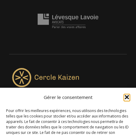
Gérer le consentement
4957, rue Lionel-Groulx, bureau 819, Saint-Augustin-de-
Desmaures QC G3A 0M7
Pour offrir les meilleures expériences, nous utilisons des technologies
telles que les cookies pour stocker et/ou accéder aux informations des
appareils. Le fait de consentir à ces technologies nous permettra de
traiter des données telles que le comportement de navigation ou les ID
uniques sur ce site. Le fait de ne pas consentir ou de retirer son