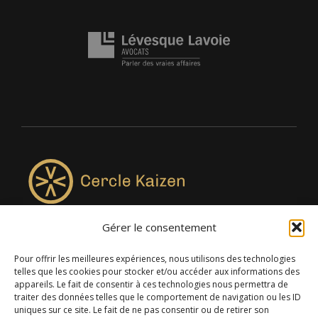
Gérer le consentement
4957, rue Lionel-Groulx, bureau 819, Saint-Augustin-de-
Desmaures QC G3A 0M7
Pour offrir les meilleures expériences, nous utilisons des technologies
telles que les cookies pour stocker et/ou accéder aux informations des
appareils. Le fait de consentir à ces technologies nous permettra de
traiter des données telles que le comportement de navigation ou les ID
uniques sur ce site. Le fait de ne pas consentir ou de retirer son