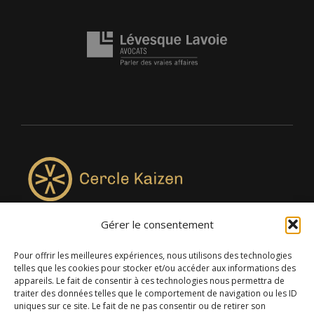
Gérer le consentement
4957, rue Lionel-Groulx, bureau 819, Saint-Augustin-de-
Desmaures QC G3A 0M7
Pour offrir les meilleures expériences, nous utilisons des technologies
telles que les cookies pour stocker et/ou accéder aux informations des
appareils. Le fait de consentir à ces technologies nous permettra de
traiter des données telles que le comportement de navigation ou les ID
uniques sur ce site. Le fait de ne pas consentir ou de retirer son