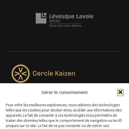
Gérer le consentement
4957, rue Lionel-Groulx, bureau 819, Saint-Augustin-de-
Desmaures QC G3A 0M7
Pour offrir les meilleures expériences, nous utilisons des technologies
telles que les cookies pour stocker et/ou accéder aux informations des
appareils. Le fait de consentir à ces technologies nous permettra de
traiter des données telles que le comportement de navigation ou les ID
uniques sur ce site. Le fait de ne pas consentir ou de retirer son